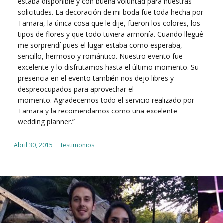
estaba disponible y con buena voluntad para nuestras
solicitudes. La decoración de mi boda fue toda hecha por
Tamara, la única cosa que le dije, fueron los colores, los
tipos de flores y que todo tuviera armonía. Cuando llegué
me sorprendí pues el lugar estaba como esperaba,
sencillo, hermoso y romántico. Nuestro evento fue
excelente y lo disfrutamos hasta el último momento. Su
presencia en el evento también nos dejo libres y
despreocupados para aprovechar el
momento. Agradecemos todo el servicio realizado por
Tamara y la recomendamos como una excelente
wedding planner.”
Posted on
Abril 30, 2015
testimonios