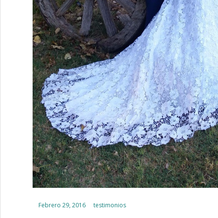
Posted on
Febrero 29, 2016
testimonios