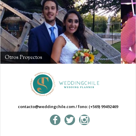
Otros Proyectos
contacto@weddingchile.com
/
fono: (+569) 99492469