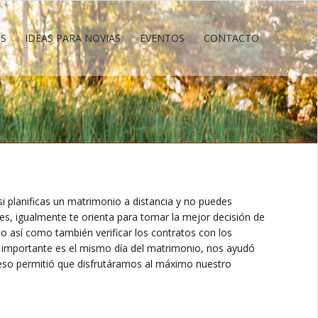
OS
IDEAS PARA NOVIAS
EVENTOS
CONTACTO
OS
IDEAS PARA NOVIAS
EVENTOS
CONTACTO
 planificas un matrimonio a distancia y no puedes
es, igualmente te orienta para tomar la mejor decisión de
o así como también verificar los contratos con los
 importante es el mismo día del matrimonio, nos ayudó
eso permitió que disfrutáramos al máximo nuestro