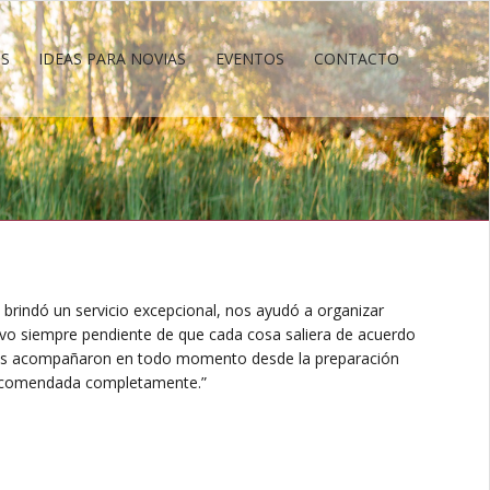
OS
IDEAS PARA NOVIAS
EVENTOS
CONTACTO
OS
IDEAS PARA NOVIAS
EVENTOS
CONTACTO
 brindó un servicio excepcional, nos ayudó a organizar
uvo siempre pendiente de que cada cosa saliera de acuerdo
os acompañaron en todo momento desde la preparación
 Recomendada completamente.”