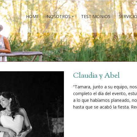
HOME
NOSOTROS
TESTIMONIOS
SERVICI
HOME
NOSOTROS
TESTIMONIOS
SERVICI
Claudia y Abel
“Tamara, junto a su equipo, nos
completo el día del evento, est
a lo que habíamos planeado, n
hasta que se acabó la fiesta.