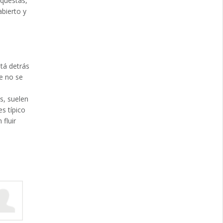
orquestas,
abierto y
tá detrás
ue no se
s, suelen
s típico
fluir