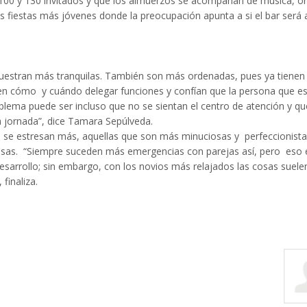
re 100 y 130 invitados y que los almuerzos se acompañan de música, 
as fiestas más jóvenes donde la preocupación apunta a si el bar será 
estran más tranquilas. También son más ordenadas, pues ya tienen
ben cómo y cuándo delegar funciones y confían que la persona que es
oblema puede ser incluso que no se sientan el centro de atención y q
ta jornada”, dice Tamara Sepúlveda.
e se estresan más, aquellas que son más minuciosas y perfeccionista
cosas. “Siempre suceden más emergencias con parejas así, pero eso e
esarrollo; sin embargo, con los novios más relajados las cosas suelen 
finaliza.