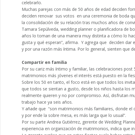
celebrarlo.
Muchas parejas con más de 50 años de edad deciden formaliz
deciden renovar sus votos en una ceremonia de boda que, 
la consolidación de su relación tras muchos años de conv
Tamara Sepúlveda, wedding planner o planificadora de b
años lo toman de una manera muy distinta a cómo lo hace
gusta y qué esperan”, afirma. Y agrega que deciden dar e
y por una razón más íntima. Por lo general, sienten que d
Compartir en familia
Por su cariz más íntimo y familiar, las celebraciones post
matrimonios más jóvenes el interés está puesto en la fies
Sobre los 50 en tanto, el foco está en que todos los invita
que todos se sientan a gusto, desde los niños hasta los má
realmente quieren y no por compromiso. Así, disfrutan 
trabajo hace ya seis años.
Y añade que “son matrimonios más familiares, donde el ob
y por ende la sobre mesa, es más larga que lo usual”.
Por su parte Andrea Gutiérrez, gerente de Wedding Planne
experiencia en organización de matrimonios, indica que in