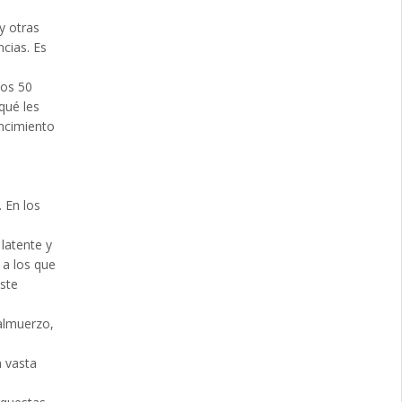
y otras
cias. Es
los 50
qué les
encimiento
. En los
 latente y
 a los que
ste
almuerzo,
n vasta