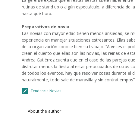
La gerente explica que en estas fiestas suele haber ent
rutinas de stand up o algún espectáculo, a diferencia de l
hasta qué hora.
Preparativos de novia
Las novias con mayor edad tienen menos ansiedad, se mu
experiencia en manejar situaciones estresantes. Ellas sa
de la organización conoce bien su trabajo. “A veces el pr
crean el cuento que ellas son las novias, las reinas de es
Andrea Gutiérrez cuenta que en el caso de las parejas qu
disfrutar menos la fiesta al estar preocupados de otras 
de todos los eventos, hay que resolver cosas durante el d
naturalmente, todo sale de maravilla y sin contratiempos”, 
Tendencia Novias
About the author