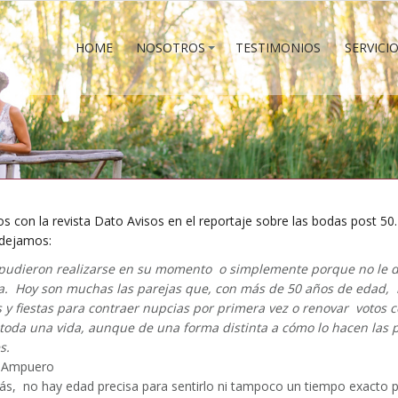
HOME
NOSOTROS
TESTIMONIOS
SERVICI
HOME
NOSOTROS
TESTIMONIOS
SERVICI
 con la revista Dato Avisos en el reportaje sobre las bodas post 50.
 dejamos:
pudieron realizarse en su momento o simplemente porque no le d
a. Hoy son muchas las parejas que, con más de 50 años de edad, 
y fiestas para contraer nupcias por primera vez o renovar votos 
 toda una vida, aunque de una forma distinta a cómo lo hacen las 
s.
a Ampuero
ás, no hay edad precisa para sentirlo ni tampoco un tiempo exacto 