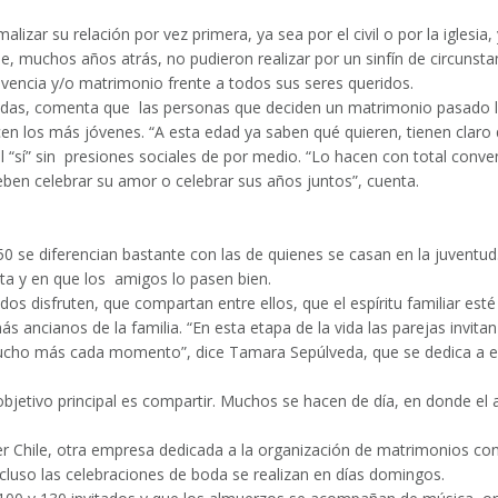
ar su relación por vez primera, ya sea por el civil o por la iglesia, 
muchos años atrás, no pudieron realizar por un sinfín de circunstan
ivencia y/o matrimonio frente a todos sus seres queridos.
odas, comenta que las personas que deciden un matrimonio pasado 
n los más jóvenes. “A esta edad ya saben qué quieren, tienen claro 
l “sí” sin presiones sociales de por medio. “Lo hacen con total conv
eben celebrar su amor o celebrar sus años juntos”, cuenta.
 50 se diferencian bastante con las de quienes se casan en la juventud
ta y en que los amigos lo pasen bien.
dos disfruten, que compartan entre ellos, que el espíritu familiar esté
s ancianos de la familia. “En esta etapa de la vida las parejas invitan
mucho más cada momento”, dice Tamara Sepúlveda, que se dedica a e
jetivo principal es compartir. Muchos se hacen de día, en donde el 
r Chile, otra empresa dedicada a la organización de matrimonios co
cluso las celebraciones de boda se realizan en días domingos.